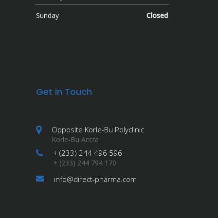
Sunday
Closed
Get in Touch
Opposite Korle-Bu Polyclinic
Korle-Bu Accra
+ (233) 244 496 596
+ (233) 244 794 170
info@direct-pharma.com