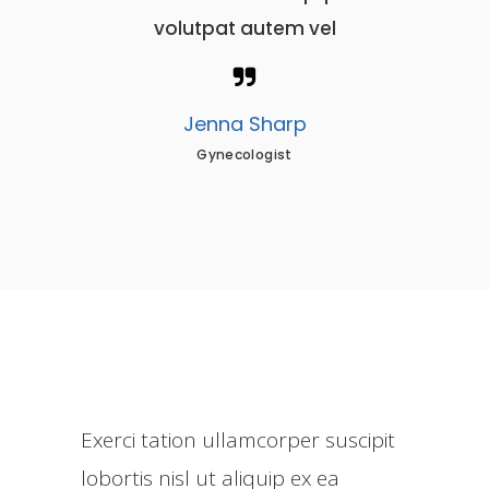
tpat autem vel
volutpat autem vel
enna Sharp
Nathan Becker
Gynecologist
Neurologist
Exerci tation ullamcorper suscipit
lobortis nisl ut aliquip ex ea