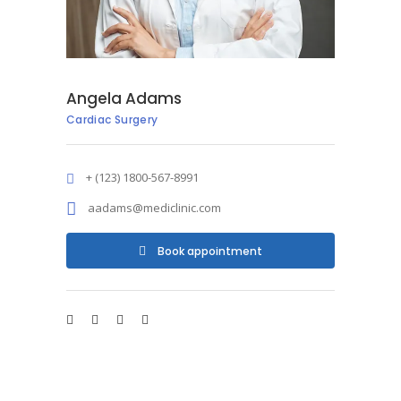
Angela Adams
Cardiac Surgery
+ (123) 1800-567-8991
aadams@mediclinic.com
Book appointment