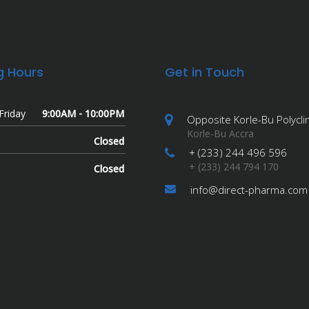
g Hours
Get in Touch
Friday
9:00AM - 10:00PM
Opposite Korle-Bu Polyclin
Korle-Bu Accra
Closed
+ (233) 244 496 596
+ (233) 244 794 170
Closed
info@direct-pharma.com